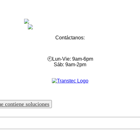
Facebook
Linkedin
Contáctanos:
55-75
🕘Lun-Vie: 9am-6pm
Sáb: 9am-2pm