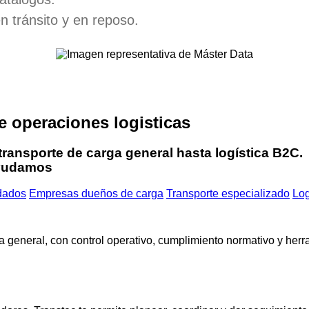
 tránsito y en reposo.
e operaciones logisticas
 transporte de carga general hasta logística B2C.
ayudamos
dados
Empresas dueños de carga
Transporte especializado
Log
ga general, con control operativo, cumplimiento normativo y herr