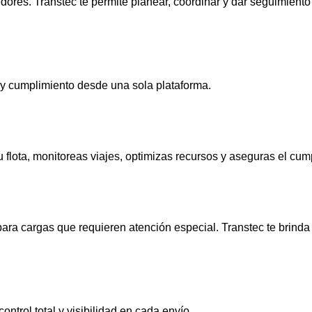
dores. Transtec te permite planear, coordinar y dar seguimient
 y cumplimiento desde una sola plataforma.
 tu flota, monitoreas viajes, optimizas recursos y aseguras el 
 cargas que requieren atención especial. Transtec te brinda co
ontrol total y visibilidad en cada envío.