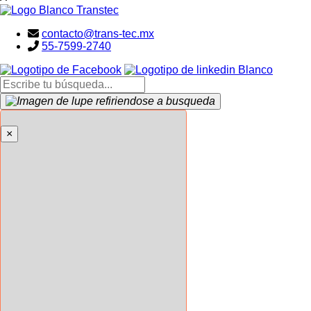
contacto@trans-tec.mx
55-7599-2740
search here
×